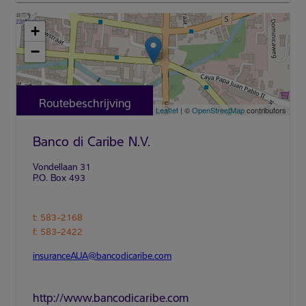
+
−
Routebeschrijving
Leaflet
| ©
OpenStreetMap
contributors
Banco di Caribe N.V.
t: 583-2168
f: 583-2422
insuranceAUA@bancodicaribe.com
http://www.bancodicaribe.com