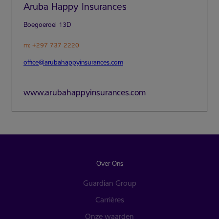
Aruba Happy Insurances
m: +297 737 2220
office@arubahappyinsurances.com
Over Ons
Guardian Group
Carrières
Onze waarden