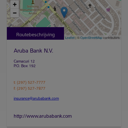
+
−
Routebeschrijving
Leaflet
| ©
OpenStreetMap
contributors
Aruba Bank N.V.
t: (297) 527-7777
insurance@arubabank.com
http://www.arubabank.com