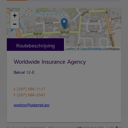
+
−
Routebeschrijving
Leaflet
| ©
OpenStreetMap
contributors
Worldwide Insurance Agency
t: (297) 586-1117
wwtcnv@setarnet.aw