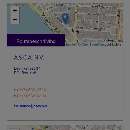
+
−
Routebeschrijving
Leaflet
| ©
OpenStreetMap
contributors
A.S.C.A. N.V.
t: (297) 582-2720
f: (297) 582-0200
insurance@asca.aw