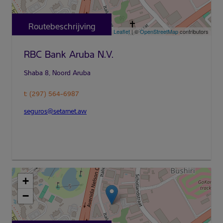
Routebeschrijving
Leaflet
| ©
OpenStreetMap
contributors
RBC Bank Aruba N.V.
t: (297) 564-6987
seguros@setarnet.aw
+
−