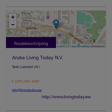
+
−
Routebeschrijving
Leaflet
| ©
OpenStreetMap
contributors
Aruba Living Today N.V.
t: (297) 587-9987
info@livingtoday.aw
http://www.livingtoday.aw