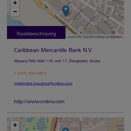
+
−
Routebeschrijving
Leaflet
| ©
OpenStreetMap
contributors
Caribbean Mercantile Bank N.V.
t: (297) 522-2951
cmbbroker.insurance@cmbnv.com
http://www.cmbnv.com
+