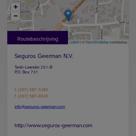
+
−
Routebeschrijving
Leaflet
| ©
OpenStreetMap
contributors
Seguros Geerman N.V.
t: (297) 587-5382
f: (297) 587-6540
info@seguros-geerman.com