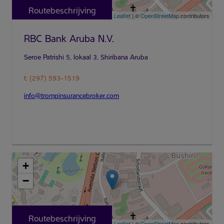
Routebeschrijving
Leaflet
| ©
OpenStreetMap
contributors
RBC Bank Aruba N.V.
t: (297) 593-1519
info@trompinsurancebroker.com
+
−
Routebeschrijving
Leaflet
| ©
OpenStreetMap
contributors