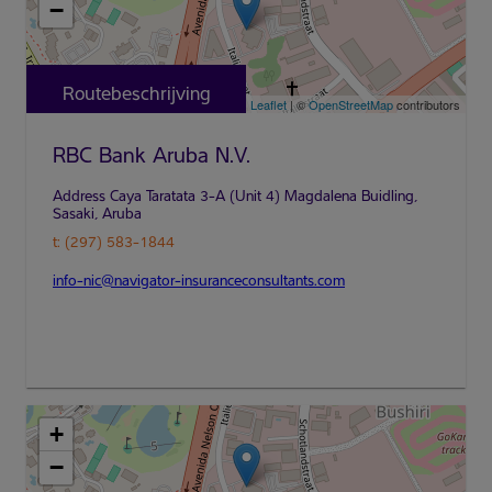
−
Routebeschrijving
Leaflet
| ©
OpenStreetMap
contributors
RBC Bank Aruba N.V.
t: (297) 583-1844
info-nic@navigator-insuranceconsultants.com
+
−