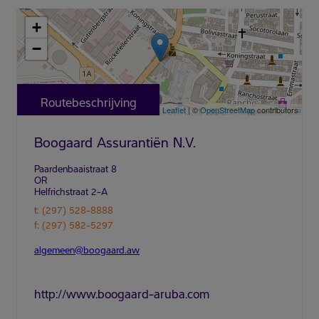
+
−
Routebeschrijving
Leaflet
| ©
OpenStreetMap
contributors
Boogaard Assurantiën N.V.
t: (297) 528-8888
algemeen@boogaard.aw
http://www.boogaard-aruba.com